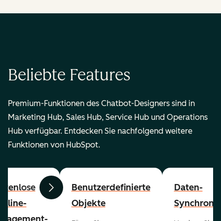
Beliebte Features
Premium-Funktionen des Chatbot-Designers sind in
Marketing Hub, Sales Hub, Service Hub und Operations
Hub verfügbar. Entdecken Sie nachfolgend weitere
Funktionen von HubSpot.
stenlose
Benutzerdefinierte
Daten-
Zurück
Weiter
peline-
Objekte
Synchronis
nagement-