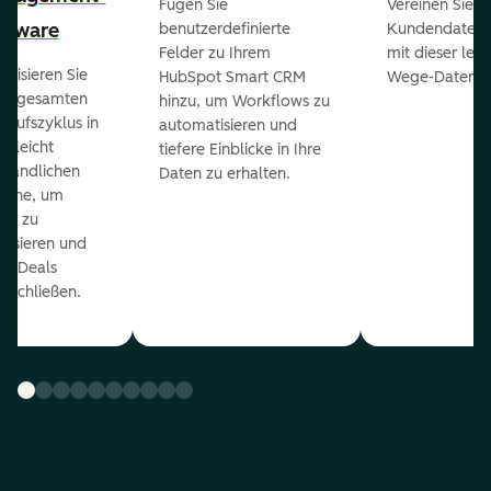
Fügen Sie
Vereinen Sie al
ftware
benutzerdefinierte
Kundendaten a
Felder zu Ihrem
mit dieser lei
ualisieren Sie
HubSpot Smart CRM
Wege-Daten-Sy
en gesamten
hinzu, um Workflows zu
kaufszyklus in
automatisieren und
er leicht
tiefere Einblicke in Ihre
ständlichen
Daten zu erhalten.
eline, um
ds zu
orisieren und
r Deals
uschließen.