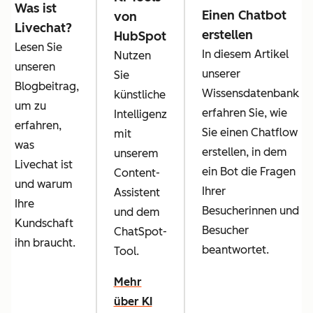
Was ist
Einen Chatbot
von
Livechat?
erstellen
HubSpot
Lesen Sie
In diesem Artikel
Nutzen
unseren
unserer
Sie
Blogbeitrag,
Wissensdatenbank
künstliche
um zu
erfahren Sie, wie
Intelligenz
erfahren,
Sie einen Chatflow
mit
was
erstellen, in dem
unserem
Livechat ist
ein Bot die Fragen
Content-
und warum
Ihrer
Assistent
Ihre
Besucherinnen und
und dem
Kundschaft
Besucher
ChatSpot-
ihn braucht.
beantwortet.
Tool.
Mehr
über KI