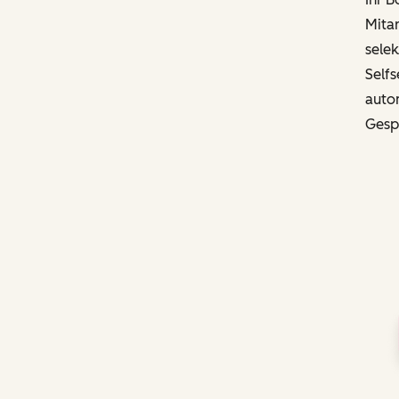
Mitar
selek
Selfs
autom
Gesp