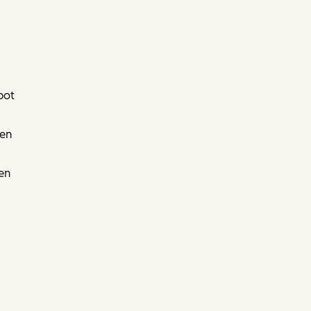
pot
den
en