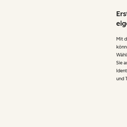
Ers
eig
Mit 
könn
Wähle
Sie a
Ident
und T