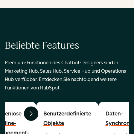
Beliebte Features
Premium-Funktionen des Chatbot-Designers sind in
Marketing Hub, Sales Hub, Service Hub und Operations
Hub verfügbar. Entdecken Sie nachfolgend weitere
Funktionen von HubSpot.
stenlose
Benutzerdefinierte
Daten-
Zurück
Weiter
peline-
Objekte
Synchronis
nagement-