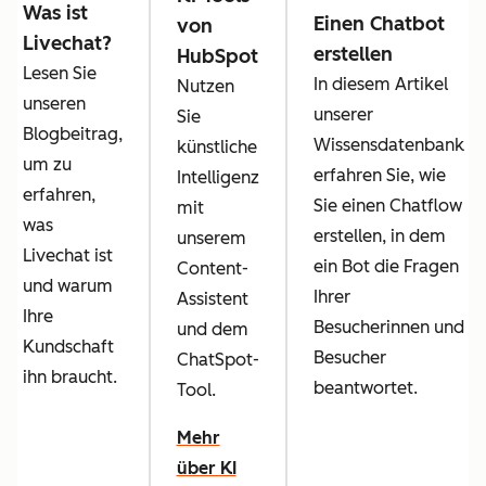
Was ist
Einen Chatbot
von
Livechat?
erstellen
HubSpot
Lesen Sie
In diesem Artikel
Nutzen
unseren
unserer
Sie
Blogbeitrag,
Wissensdatenbank
künstliche
um zu
erfahren Sie, wie
Intelligenz
erfahren,
Sie einen Chatflow
mit
was
erstellen, in dem
unserem
Livechat ist
ein Bot die Fragen
Content-
und warum
Ihrer
Assistent
Ihre
Besucherinnen und
und dem
Kundschaft
Besucher
ChatSpot-
ihn braucht.
beantwortet.
Tool.
Mehr
über KI