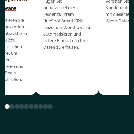
Fügen Sie
Vereinen Sie al
ftware
benutzerdefinierte
Kundendaten a
Felder zu Ihrem
mit dieser lei
ualisieren Sie
HubSpot Smart CRM
Wege-Daten-Sy
en gesamten
hinzu, um Workflows zu
kaufszyklus in
automatisieren und
er leicht
tiefere Einblicke in Ihre
ständlichen
Daten zu erhalten.
eline, um
ds zu
orisieren und
r Deals
uschließen.