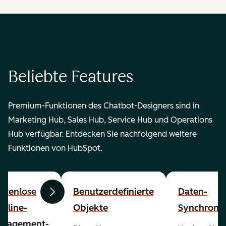
Beliebte Features
Premium-Funktionen des Chatbot-Designers sind in
Marketing Hub, Sales Hub, Service Hub und Operations
Hub verfügbar. Entdecken Sie nachfolgend weitere
Funktionen von HubSpot.
stenlose
Benutzerdefinierte
Daten-
Zurück
Weiter
peline-
Objekte
Synchronis
nagement-