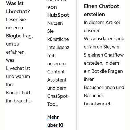
Was ist
Einen Chatbot
von
Livechat?
erstellen
HubSpot
Lesen Sie
In diesem Artikel
Nutzen
unseren
unserer
Sie
Blogbeitrag,
Wissensdatenbank
künstliche
um zu
erfahren Sie, wie
Intelligenz
erfahren,
Sie einen Chatflow
mit
was
erstellen, in dem
unserem
Livechat ist
ein Bot die Fragen
Content-
und warum
Ihrer
Assistent
Ihre
Besucherinnen und
und dem
Kundschaft
Besucher
ChatSpot-
ihn braucht.
beantwortet.
Tool.
Mehr
über KI