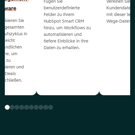
Fügen Sie
Vereinen Sie al
ftware
benutzerdefinierte
Kundendaten a
Felder zu Ihrem
mit dieser lei
ualisieren Sie
HubSpot Smart CRM
Wege-Daten-Sy
en gesamten
hinzu, um Workflows zu
kaufszyklus in
automatisieren und
er leicht
tiefere Einblicke in Ihre
ständlichen
Daten zu erhalten.
eline, um
ds zu
orisieren und
r Deals
uschließen.