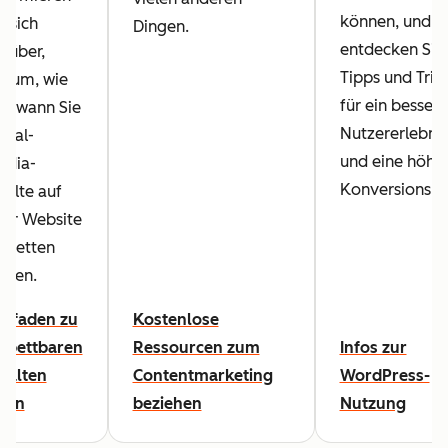
können, und
e sich
Dingen.
entdecken Sie
rüber,
Tipps und Tric
arum, wie
für ein bessere
d wann Sie
Nutzererlebnis
cial-
und eine höhe
edia-
Konversionsra
halte auf
rer Website
nbetten
llten.
itfaden zu
Kostenlose
nbettbaren
Ressourcen zum
Infos zur
halten
Contentmarketing
WordPress-
sen
beziehen
Nutzung