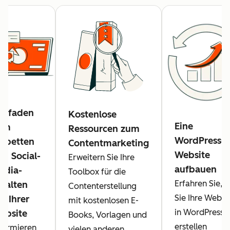
eitfaden
Kostenlose
Eine
um
Ressourcen zum
WordPress-
inbetten
Contentmarketing
Website
on Social-
Erweitern Sie Ihre
aufbauen
edia-
Toolbox für die
Erfahren Sie, w
nhalten
Contenterstellung
Sie Ihre Websi
f Ihrer
mit kostenlosen E-
in WordPress
ebsite
Books, Vorlagen und
erstellen
formieren
vielen anderen