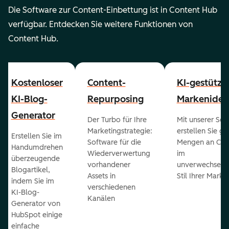
Die Software zur Content-Einbettung ist in Content Hub
verfügbar. Entdecken Sie weitere Funktionen von
Content Hub.
Kostenloser
Content-
KI-gestützt
KI-Blog-
Repurposing
Markenident
Generator
Der Turbo für Ihre
Mit unserer Sof
Marketingstrategie:
erstellen Sie g
Erstellen Sie im
Software für die
Mengen an Con
Handumdrehen
Wiederverwertung
im
überzeugende
vorhandener
unverwechselb
Blogartikel,
Assets in
Stil Ihrer Marke
indem Sie im
verschiedenen
KI-Blog-
Kanälen
Generator von
HubSpot einige
einfache