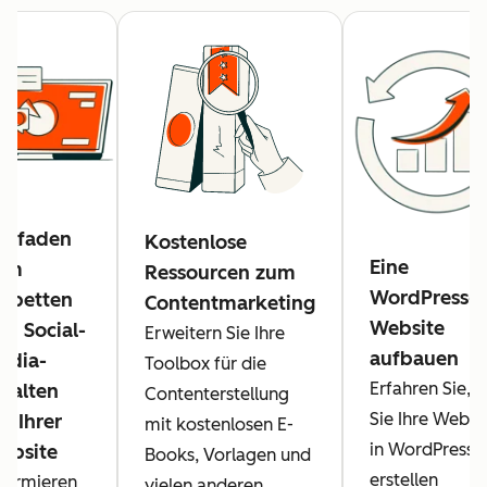
eitfaden
Kostenlose
Eine
um
Ressourcen zum
WordPress-
inbetten
Contentmarketing
Website
on Social-
Erweitern Sie Ihre
aufbauen
edia-
Toolbox für die
Erfahren Sie, w
nhalten
Contenterstellung
Sie Ihre Websi
f Ihrer
mit kostenlosen E-
in WordPress
ebsite
Books, Vorlagen und
erstellen
formieren
vielen anderen