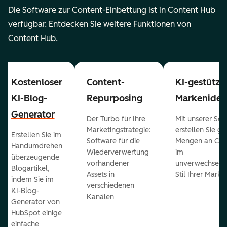
Die Software zur Content-Einbettung ist in Content Hub
verfügbar. Entdecken Sie weitere Funktionen von
Content Hub.
Kostenloser
Content-
KI-gestützt
KI-Blog-
Repurposing
Markenident
Generator
Der Turbo für Ihre
Mit unserer Sof
Marketingstrategie:
erstellen Sie g
Erstellen Sie im
Software für die
Mengen an Con
Handumdrehen
Wiederverwertung
im
überzeugende
vorhandener
unverwechselb
Blogartikel,
Assets in
Stil Ihrer Marke
indem Sie im
verschiedenen
KI-Blog-
Kanälen
Generator von
HubSpot einige
einfache