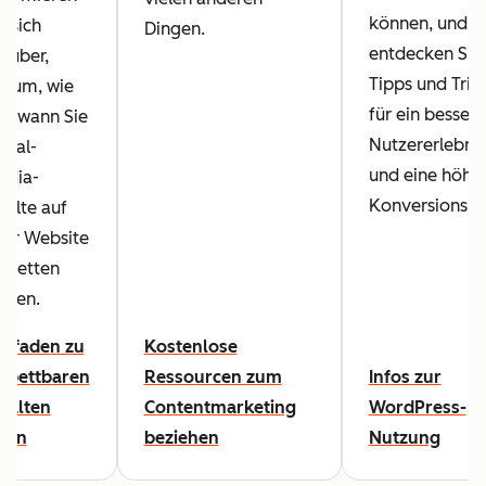
können, und
e sich
Dingen.
entdecken Sie
rüber,
Tipps und Tric
arum, wie
für ein bessere
d wann Sie
Nutzererlebnis
cial-
und eine höhe
edia-
Konversionsra
halte auf
rer Website
nbetten
llten.
itfaden zu
Kostenlose
nbettbaren
Ressourcen zum
Infos zur
halten
Contentmarketing
WordPress-
sen
beziehen
Nutzung