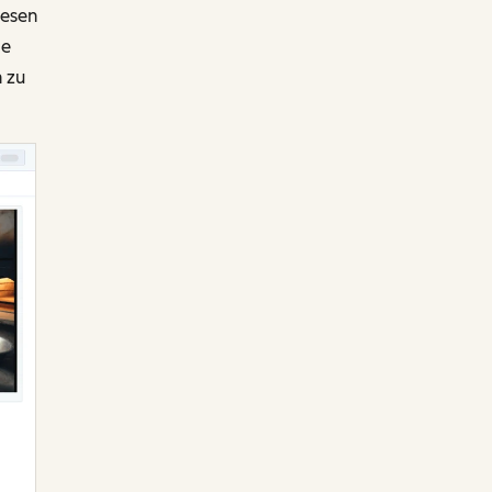
iesen
ie
 zu