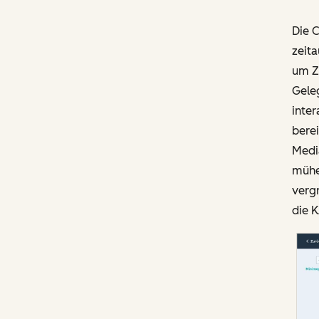
Die C
zeit
um Ze
Geleg
inte
berei
Media
mühel
vergr
die 