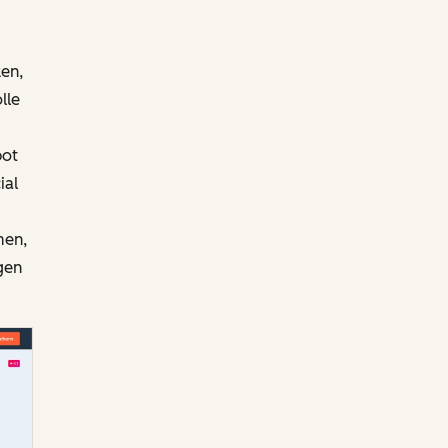
en,
lle
pot
ial
men,
gen