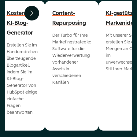
Kostenloser
Content-
KI-gestützt
Zurück
Weiter
KI-Blog-
Repurposing
Markenident
Generator
Der Turbo für Ihre
Mit unserer Sof
Marketingstrategie:
erstellen Sie g
Erstellen Sie im
Software für die
Mengen an Con
Handumdrehen
Wiederverwertung
im
überzeugende
vorhandener
unverwechselb
Blogartikel,
Assets in
Stil Ihrer Marke
indem Sie im
verschiedenen
KI-Blog-
Kanälen
Generator von
HubSpot einige
einfache
Fragen
beantworten.