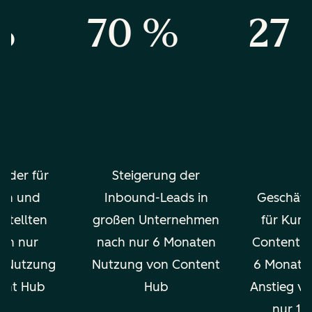
%
70 %
27
g der für
Steigerung der
m
en und
Inbound-Leads in
Geschäft
stellten
großen Unternehmen
für Kund
ach nur
nach nur 6 Monaten
Content H
n Nutzung
Nutzung von Content
6 Monaten
ent Hub
Hub
Anstieg v
nur 12