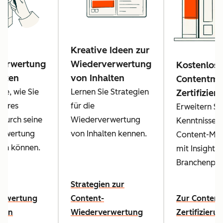
Kreative Ideen zur
verwertung
Wiederverwertung
Kostenlose
alten
von Inhalten
Contentma
Sie, wie Sie
Lernen Sie Strategien
Zertifizier
Ihres
für die
Erweitern Sie
durch seine
Wiederverwertung
Kenntnisse 
rwertung
von Inhalten kennen.
Content-Mar
en können.
mit Insights
Branchenprof
zur
Strategien zur
erwertung
Content-
Zur Content
lten
Wiederverwertung
Zertifizieru