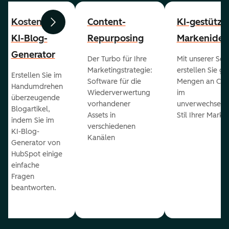
Kostenloser
Content-
KI-gestützt
Zurück
Weiter
KI-Blog-
Repurposing
Markenident
Generator
Der Turbo für Ihre
Mit unserer Sof
Marketingstrategie:
erstellen Sie g
Erstellen Sie im
Software für die
Mengen an Con
Handumdrehen
Wiederverwertung
im
überzeugende
vorhandener
unverwechselb
Blogartikel,
Assets in
Stil Ihrer Marke
indem Sie im
verschiedenen
KI-Blog-
Kanälen
Generator von
HubSpot einige
einfache
Fragen
beantworten.