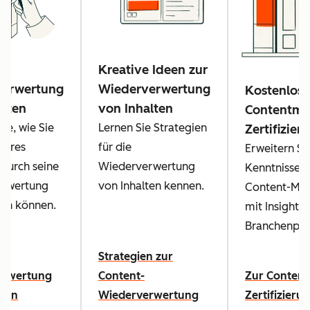
Kreative Ideen zur
verwertung
Wiederverwertung
Kostenlose
alten
von Inhalten
Contentma
Sie, wie Sie
Lernen Sie Strategien
Zertifizier
Ihres
für die
Erweitern Sie
durch seine
Wiederverwertung
Kenntnisse 
rwertung
von Inhalten kennen.
Content-Mar
en können.
mit Insights
Branchenprof
zur
Strategien zur
erwertung
Content-
Zur Content
lten
Wiederverwertung
Zertifizieru