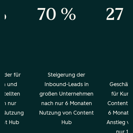
%
70 %
27
g der für
Steigerung der
m
en und
Inbound-Leads in
Geschäft
stellten
großen Unternehmen
für Kund
ach nur
nach nur 6 Monaten
Content H
n Nutzung
Nutzung von Content
6 Monaten
ent Hub
Hub
Anstieg v
nur 12