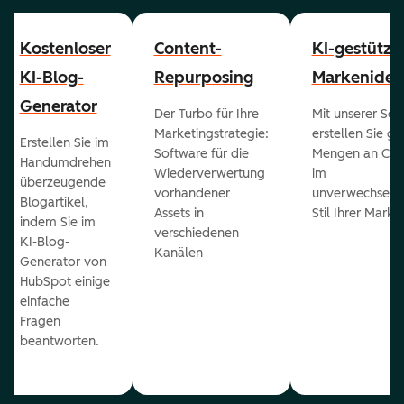
Kostenloser
Content-
KI-gestützt
KI-Blog-
Repurposing
Markenident
Generator
Der Turbo für Ihre
Mit unserer Sof
Marketingstrategie:
erstellen Sie g
Erstellen Sie im
Software für die
Mengen an Con
Handumdrehen
Wiederverwertung
im
überzeugende
vorhandener
unverwechselb
Blogartikel,
Assets in
Stil Ihrer Marke
indem Sie im
verschiedenen
KI-Blog-
Kanälen
Generator von
HubSpot einige
einfache
Fragen
beantworten.