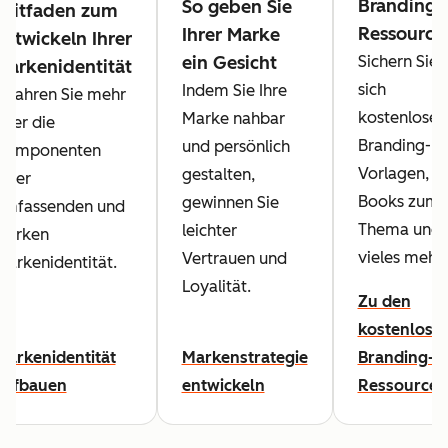
Branding-
So geben Sie
Leitfaden zum
Ressource
Ihrer Marke
Entwickeln Ihrer
ein Gesicht
Sichern Sie
Markenidentität
sich
Indem Sie Ihre
Erfahren Sie mehr
kostenlose
Marke nahbar
über die
Branding-
und persönlich
Komponenten
Vorlagen, E-
gestalten,
einer
Books zum
gewinnen Sie
umfassenden und
Thema und
leichter
starken
vieles mehr.
Vertrauen und
Markenidentität.
Loyalität.
Zu den
kostenlose
Markenidentität
Markenstrategie
Branding-
aufbauen
entwickeln
Ressourcen