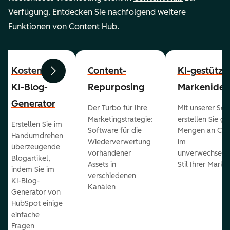
Verfügung. Entdecken Sie nachfolgend weitere
Funktionen von Content Hub.
Kostenloser
Content-
KI-gestützt
Zurück
Weiter
KI-Blog-
Repurposing
Markenident
Generator
Der Turbo für Ihre
Mit unserer Sof
Marketingstrategie:
erstellen Sie g
Erstellen Sie im
Software für die
Mengen an Con
Handumdrehen
Wiederverwertung
im
überzeugende
vorhandener
unverwechselb
Blogartikel,
Assets in
Stil Ihrer Marke
indem Sie im
verschiedenen
KI-Blog-
Kanälen
Generator von
HubSpot einige
einfache
Fragen