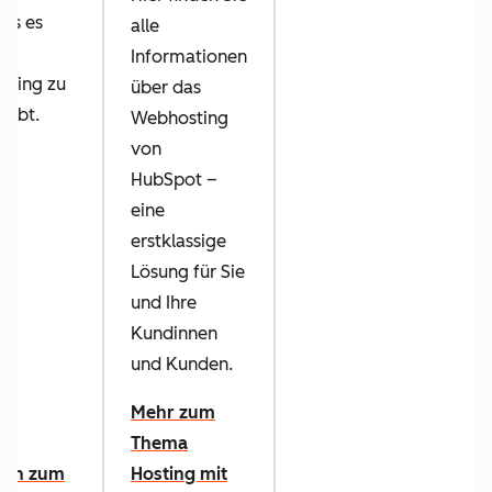
was es
alle
Informationen
sting zu
über das
 gibt.
Webhosting
von
HubSpot –
eine
erstklassige
Lösung für Sie
und Ihre
Kundinnen
und Kunden.
Mehr zum
Thema
aden zum
Hosting mit