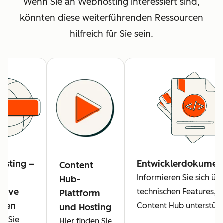
Wenn Sie an Webhosting interessiert sind,
könnten diese weiterführenden Ressourcen
hilfreich für Sie sein.
sting –
Entwicklerdokumen
Content
Informieren Sie sich üb
Hub-
ative
technischen Features, d
Plattform
aden
Content Hub unterstütz
und Hosting
en Sie
Hier finden Sie