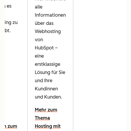
was es
alle
Informationen
sting zu
über das
 gibt.
Webhosting
von
HubSpot –
eine
erstklassige
Lösung für Sie
und Ihre
Kundinnen
und Kunden.
Mehr zum
Thema
aden zum
Hosting mit