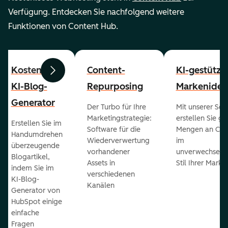
Verfügung. Entdecken Sie nachfolgend weitere
Funktionen von Content Hub.
Kostenloser
Content-
KI-gestützt
Zurück
Weiter
KI-Blog-
Repurposing
Markenident
Generator
Der Turbo für Ihre
Mit unserer Sof
Marketingstrategie:
erstellen Sie g
Erstellen Sie im
Software für die
Mengen an Con
Handumdrehen
Wiederverwertung
im
überzeugende
vorhandener
unverwechselb
Blogartikel,
Assets in
Stil Ihrer Marke
indem Sie im
verschiedenen
KI-Blog-
Kanälen
Generator von
HubSpot einige
einfache
Fragen