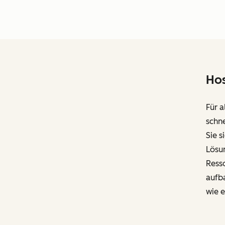
Hos
Für a
schn
Sie 
Lösu
Resso
aufb
wie 