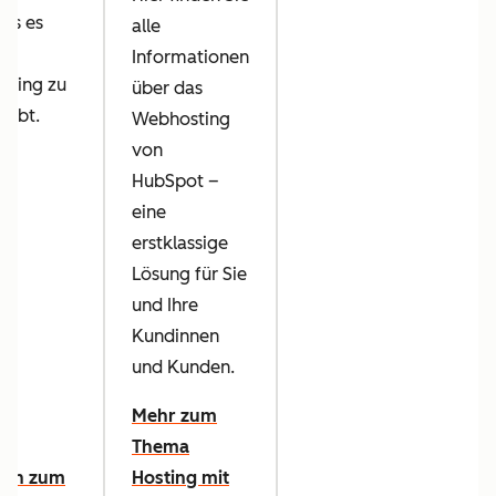
was es
alle
Informationen
sting zu
über das
 gibt.
Webhosting
von
HubSpot –
eine
erstklassige
Lösung für Sie
und Ihre
Kundinnen
und Kunden.
Mehr zum
Thema
aden zum
Hosting mit