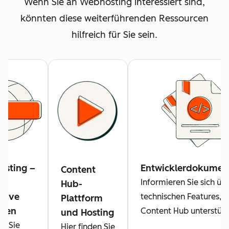
Wenn Sie an Webhosting interessiert sind,
könnten diese weiterführenden Ressourcen
hilfreich für Sie sein.
sting –
Entwicklerdokumen
Content
Informieren Sie sich üb
Hub-
ative
technischen Features, d
Plattform
aden
Content Hub unterstütz
und Hosting
en Sie
Hier finden Sie