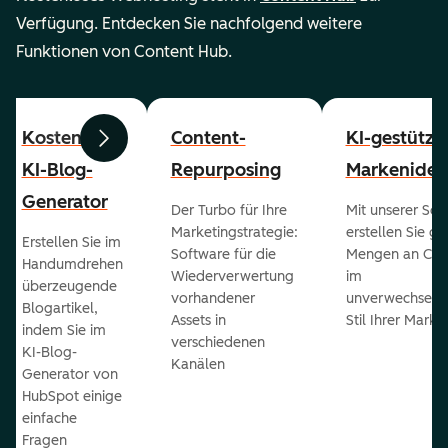
Verfügung. Entdecken Sie nachfolgend weitere
Funktionen von Content Hub.
Kostenloser
Content-
KI-gestützt
Zurück
Weiter
KI-Blog-
Repurposing
Markenident
Generator
Der Turbo für Ihre
Mit unserer Sof
Marketingstrategie:
erstellen Sie g
Erstellen Sie im
Software für die
Mengen an Con
Handumdrehen
Wiederverwertung
im
überzeugende
vorhandener
unverwechselb
Blogartikel,
Assets in
Stil Ihrer Marke
indem Sie im
verschiedenen
KI-Blog-
Kanälen
Generator von
HubSpot einige
einfache
Fragen