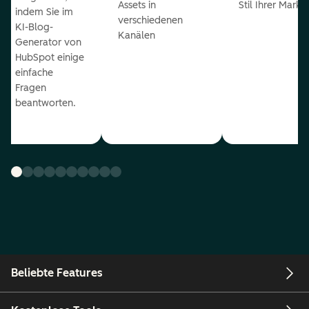
Assets in
Stil Ihrer Marke
indem Sie im
verschiedenen
KI-Blog-
Kanälen
Generator von
HubSpot einige
einfache
Fragen
beantworten.
Beliebte Features