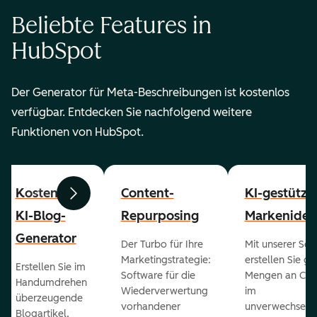
Beliebte Features in
HubSpot
Der Generator für Meta-Beschreibungen ist kostenlos
verfügbar. Entdecken Sie nachfolgend weitere
Funktionen von HubSpot.
Kostenloser
Content-
KI-gestützt
Zurück
Weiter
KI-Blog-
Repurposing
Markenident
Generator
Der Turbo für Ihre
Mit unserer Sof
Marketingstrategie:
erstellen Sie g
Erstellen Sie im
Software für die
Mengen an Con
Handumdrehen
Wiederverwertung
im
überzeugende
vorhandener
unverwechselb
Blogartikel,