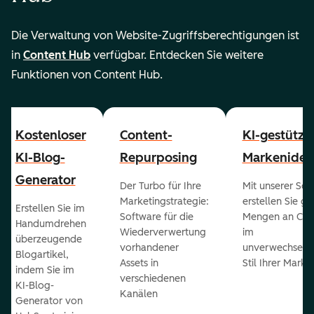
Die Verwaltung von Website-Zugriffsberechtigungen ist
in
Content Hub
verfügbar. Entdecken Sie weitere
Funktionen von Content Hub.
Kostenloser
Content-
KI-gestützt
KI-Blog-
Repurposing
Markenident
Generator
Der Turbo für Ihre
Mit unserer Sof
Marketingstrategie:
erstellen Sie g
Erstellen Sie im
Software für die
Mengen an Con
Handumdrehen
Wiederverwertung
im
überzeugende
vorhandener
unverwechselb
Blogartikel,
Assets in
Stil Ihrer Marke
indem Sie im
verschiedenen
KI-Blog-
Kanälen
Generator von