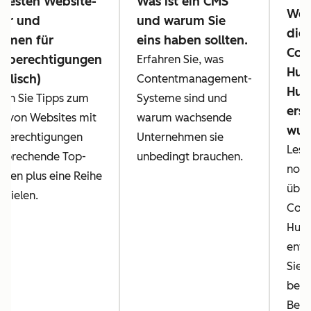
 besten Website-
Was ist ein CMS
Web
ner und
und warum Sie
die 
ormen für
eins haben sollten.
Con
fsberechtigungen
Erfahren Sie, was
Hub
nglisch)
Contentmanagement-
Hub
en Sie Tipps zum
Systeme sind und
erst
en von Websites mit
warum wachsende
wur
sberechtigungen
Unternehmen sie
Lese
tsprechende Top-
unbedingt brauchen.
noch
rmen plus eine Reihe
über
spielen.
Cont
Hub 
entd
Sie 
beli
Beisp