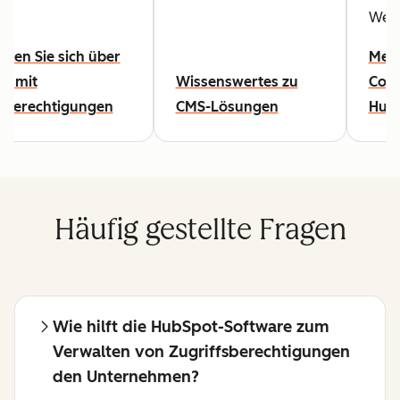
Webs
eren Sie sich über
Mehr
es mit
Wissenswertes zu
Cont
fsberechtigungen
CMS-Lösungen
Hub
Häufig gestellte Fragen
Wie hilft die HubSpot-Software zum
Verwalten von Zugriffsberechtigungen
den Unternehmen?