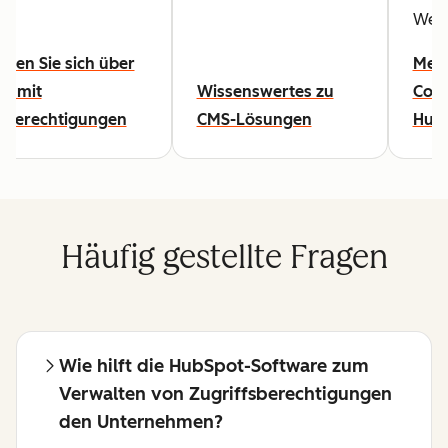
Webs
eren Sie sich über
Mehr
es mit
Wissenswertes zu
Cont
fsberechtigungen
CMS-Lösungen
Hub
Häufig gestellte Fragen
Wie hilft die HubSpot-Software zum
Verwalten von Zugriffsberechtigungen
den Unternehmen?