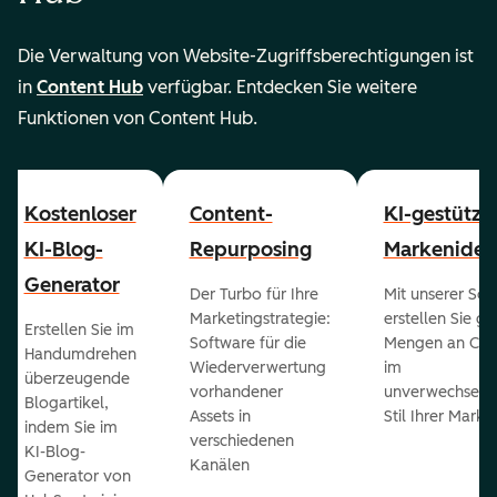
Die Verwaltung von Website-Zugriffsberechtigungen ist
in
Content Hub
verfügbar. Entdecken Sie weitere
Funktionen von Content Hub.
Kostenloser
Content-
KI-gestützt
KI-Blog-
Repurposing
Markenident
Generator
Der Turbo für Ihre
Mit unserer Sof
Marketingstrategie:
erstellen Sie g
Erstellen Sie im
Software für die
Mengen an Con
Handumdrehen
Wiederverwertung
im
überzeugende
vorhandener
unverwechselb
Blogartikel,
Assets in
Stil Ihrer Marke
indem Sie im
verschiedenen
KI-Blog-
Kanälen
Generator von