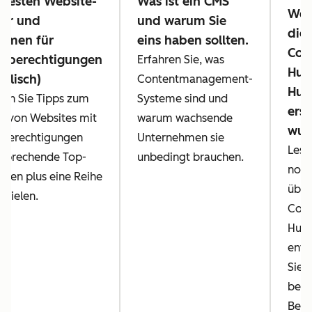
 besten Website-
Was ist ein CMS
Web
ner und
und warum Sie
die 
ormen für
eins haben sollten.
Con
fsberechtigungen
Erfahren Sie, was
Hub
nglisch)
Contentmanagement-
Hub
en Sie Tipps zum
Systeme sind und
erst
en von Websites mit
warum wachsende
wur
sberechtigungen
Unternehmen sie
Lese
tsprechende Top-
unbedingt brauchen.
noch
rmen plus eine Reihe
über
spielen.
Cont
Hub 
entd
Sie 
beli
Beisp