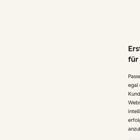
Ers
für
Passe
egal 
Kunds
Webse
intel
erfo
anzub