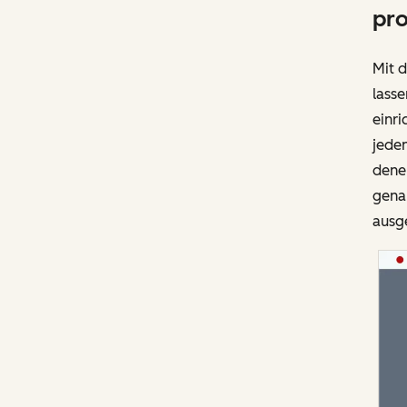
pro
Mit 
lasse
einri
jeden
denen
genau
ausg