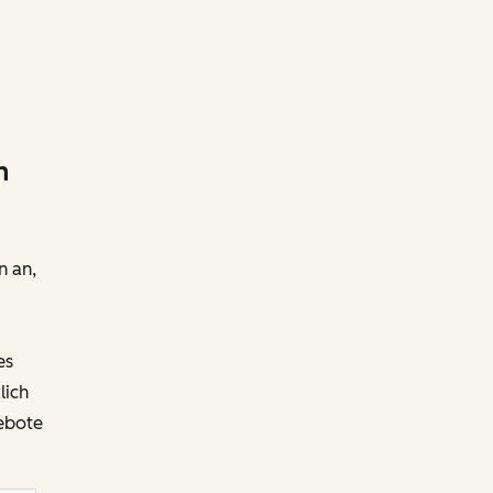
n
n an,
es
lich
ebote