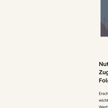
Nut
Zug
Fol
Ersch
wich
Werb