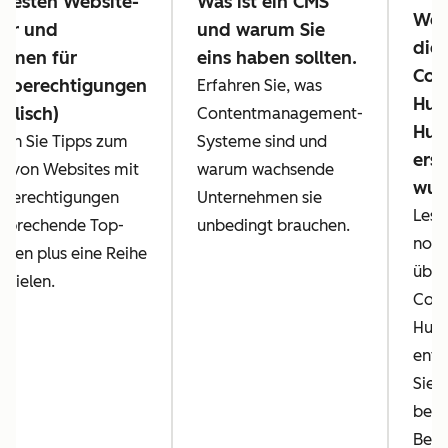
 besten Website-
Was ist ein CMS
Web
ner und
und warum Sie
die 
ormen für
eins haben sollten.
Con
fsberechtigungen
Erfahren Sie, was
Hub
nglisch)
Contentmanagement-
Hub
en Sie Tipps zum
Systeme sind und
erst
en von Websites mit
warum wachsende
wur
sberechtigungen
Unternehmen sie
Lese
tsprechende Top-
unbedingt brauchen.
noch
rmen plus eine Reihe
über
spielen.
Cont
Hub 
entd
Sie 
beli
Beisp