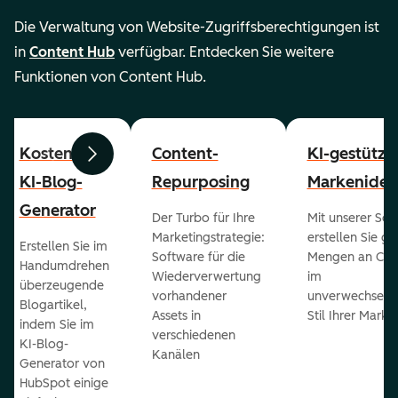
Die Verwaltung von Website-Zugriffsberechtigungen ist
in
Content Hub
verfügbar. Entdecken Sie weitere
Funktionen von Content Hub.
Kostenloser
Content-
KI-gestützt
Zurück
Weiter
KI-Blog-
Repurposing
Markenident
Generator
Der Turbo für Ihre
Mit unserer Sof
Marketingstrategie:
erstellen Sie g
Erstellen Sie im
Software für die
Mengen an Con
Handumdrehen
Wiederverwertung
im
überzeugende
vorhandener
unverwechselb
Blogartikel,
Assets in
Stil Ihrer Marke
indem Sie im
verschiedenen
KI-Blog-
Kanälen
Generator von
HubSpot einige