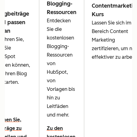
Blogging-
ie
Contentmarketin
Ressourcen
logbeiträge
Kurs
Entdecken
nd passen
Lassen Sie sich im
Sie die
ie an
Bereich Content
kostenlosen
fahren Sie,
Marketing
Blogging-
e Sie
zertifizieren, um no
Ressourcen
ubSpot
effektiver zu arbeit
von
utzen können,
HubSpot,
m Ihren Blog
von
 starten.
Vorlagen bis
hin zu
Leitfäden
und mehr.
rnen Sie,
eiträge zu
Zu den
rstellen und
kostenlosen