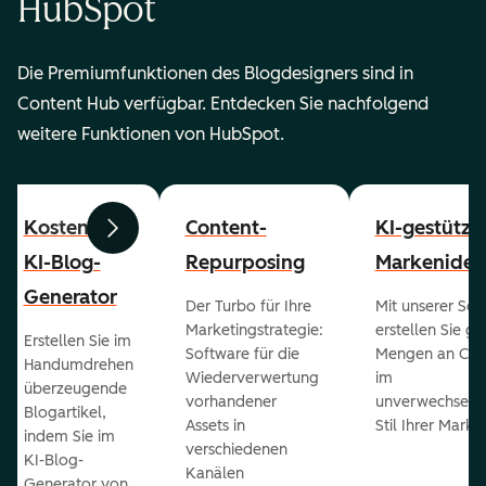
HubSpot
Die Premiumfunktionen des Blogdesigners sind in
Content Hub verfügbar. Entdecken Sie nachfolgend
weitere Funktionen von HubSpot.
Kostenloser
Content-
KI-gestützt
Zurück
Weiter
KI-Blog-
Repurposing
Markenident
Generator
Der Turbo für Ihre
Mit unserer Sof
Marketingstrategie:
erstellen Sie g
Erstellen Sie im
Software für die
Mengen an Con
Handumdrehen
Wiederverwertung
im
überzeugende
vorhandener
unverwechselb
Blogartikel,
Assets in
Stil Ihrer Marke
indem Sie im
verschiedenen
KI-Blog-
Kanälen
Generator von