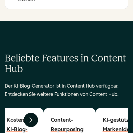
Beliebte Features in Content
Hub
Der KI-Blog-Generator ist in Content Hub verfügbar.
Entdecken Sie weitere Funktionen von Content Hub.
Kostenloser
Content-
KI-gestützt
Zurück
Weiter
KI-Blog-
Repurposing
Markenident