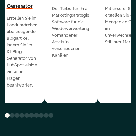
Generator
Der Turbo für Ihre
Mit unserer Sof
Marketingstrategie:
erstellen Sie g
Erstellen Sie im
Software für die
Mengen an Con
Handumdrehen
Wiederverwertung
im
überzeugende
vorhandener
unverwechselb
Blogartikel,
Assets in
Stil Ihrer Marke
indem Sie im
verschiedenen
KI-Blog-
Kanälen
Generator von
HubSpot einige
einfache
Fragen
beantworten.