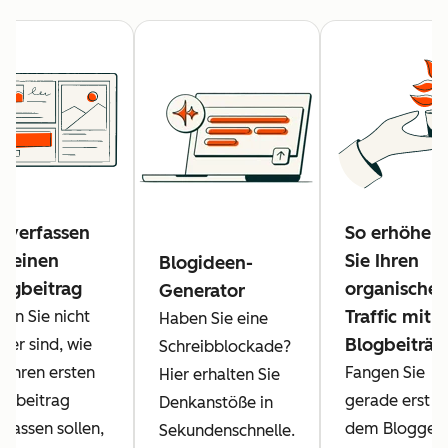
 verfassen
So erhöhen
e einen
Sie Ihren
Blogideen-
logbeitrag
organische
Generator
Traffic mit
nn Sie nicht
Haben Sie eine
Blogbeiträg
cher sind, wie
Schreibblockade?
e Ihren ersten
Fangen Sie
Hier erhalten Sie
ogbeitrag
gerade erst m
Denkanstöße in
rfassen sollen,
dem Bloggen
Sekundenschnelle.