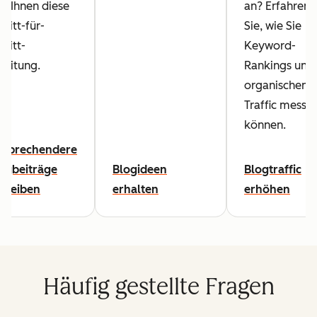
lft Ihnen diese
an? Erfahren
hritt-für-
Sie, wie Sie
hritt-
Keyword-
leitung.
Rankings und
organischen
Traffic messe
können.
nsprechendere
ogbeiträge
Blogideen
Blogtraffic
hreiben
erhalten
erhöhen
Häufig gestellte Fragen