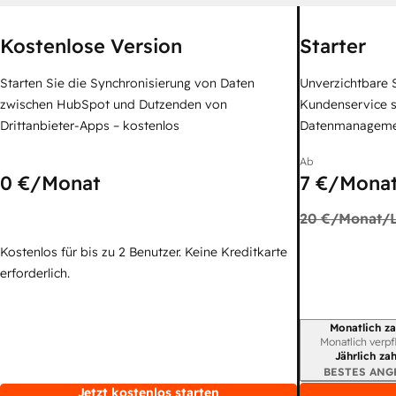
Kostenlose Version
Starter
Starten Sie die Synchronisierung von Daten
Unverzichtbare S
zwischen HubSpot und Dutzenden von
Kundenservice 
Drittanbieter-Apps – kostenlos
Datenmanagem
Ab
0 €
/Monat
7 €
/Monat
20 €
/Monat/L
Kostenlos für bis zu 2 Benutzer. Keine Kreditkarte
erforderlich.
Monatlich za
Abrechnungszei
Monatlich verpf
Jährlich za
BESTES ANG
Jetzt kostenlos starten