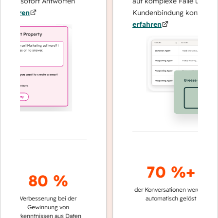
und sofort Antworten
auf komplexe Fälle und den A
ahren
Kundenbindung konzentrieren
erfahren
70 %+
80 %
der Konversationen werden
schnel
Verbesserung bei der
automatisch gelöst
Verg
Gewinnung von
kein
Erkenntnissen aus Daten