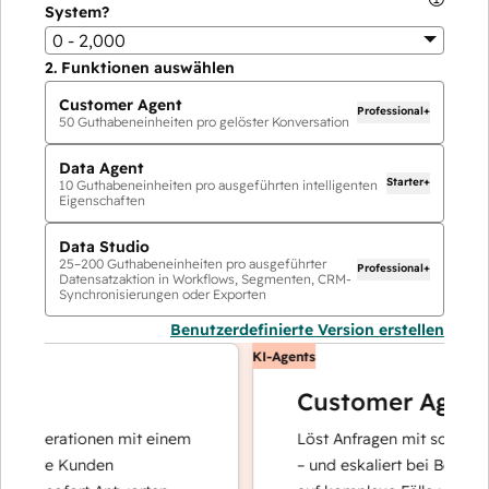
System?
0 - 2,000
2.
Funktionen auswählen
Customer Agent
Professional+
50
Guthabeneinheiten pro gelöster Konversation
Data Agent
Starter+
10
Guthabeneinheiten pro ausgeführten intelligenten
Eigenschaften
Data Studio
25
–
200
Guthabeneinheiten pro ausgeführter
Professional+
Datensatzaktion in Workflows, Segmenten, CRM-
Synchronisierungen oder Exporten
Benutzerdefinierte Version erstellen
KI-Agents
Customer Agent
noperationen mit einem
Löst Anfragen mit schnellen, 
 Ihre Kunden
– und eskaliert bei Bedarf, dam