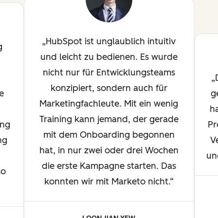
HubSpot ist unglaublich intuitiv
g
und leicht zu bedienen. Es wurde
nicht nur für Entwicklungsteams
konzipiert, sondern auch für
e
g
Marketingfachleute. Mit ein wenig
h
Training kann jemand, der gerade
ung
Pr
mit dem Onboarding begonnen
ng
V
hat, in nur zwei oder drei Wochen
un
die erste Kampagne starten. Das
so
konnten wir mit Marketo nicht.