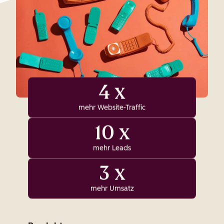
4 x
mehr Website-Traffic
10 x
mehr Leads
3 x
mehr Umsatz