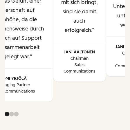
 das Gefühl einer
mit sich bringt,
Unter
tnerschaft auf
sind sie damit
unter
enhöhe, da die
auch
wer
ehensweise durch
erfolgreich.
urch auf Support
Zusammenarbeit
JANI A
JANI AALTONEN
Cha
sgelegt war.
Chairman
S
Sales
Commun
Communications
TOMI YRJÖLÄ
anaging Partner
es Communications