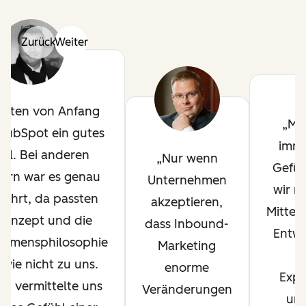
Zurück
Weiter
atten von Anfang
Ma
 HubSpot ein gutes
imme
hl. Bei anderen
Nur wenn
Gefüh
tern war es genau
Unternehmen
wir mi
ehrt, da passten
akzeptieren,
Mitteln
Konzept und die
dass Inbound-
Entwi
ehmensphilosophie
Marketing
u
wie nicht zu uns.
enorme
Expa
t vermittelte uns
Veränderungen
uns