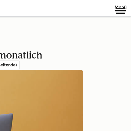
Menü
 monatlich
eitende)