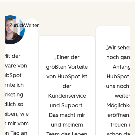
Zurück
Weiter
Wir sehen 
Mit der
Einer der
noch ganz
ftware von
größten Vorteile
Anfang 
HubSpot
von HubSpot ist
HubSpot w
onnte ich
der
uns noch vi
Marketing
Kundenservice
weitere
ndlich so
und Support.
Möglichkei
reiben, wie
Das macht mir
eröffnen. 
 es mir vom
und meinem
freuen un
sten Tag an
Team das Leben
schon dara