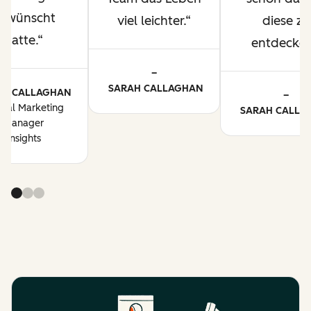
ewünscht
viel leichter.
diese zu
hatte.
entdecken
–
SARAH CALLAGHAN
AH CALLAGHAN
–
bal Marketing
SARAH CALLA
Manager
Insights