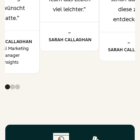
ewünscht
viel leichter.
diese zu
hatte.
entdecken
–
SARAH CALLAGHAN
AH CALLAGHAN
–
bal Marketing
SARAH CALLA
Manager
Insights