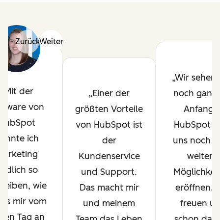
Zurück
Weiter
Wir sehen 
Mit der
Einer der
noch ganz
ftware von
größten Vorteile
Anfang 
HubSpot
von HubSpot ist
HubSpot w
onnte ich
der
uns noch vi
Marketing
Kundenservice
weitere
ndlich so
und Support.
Möglichkei
reiben, wie
Das macht mir
eröffnen. 
 es mir vom
und meinem
freuen un
sten Tag an
Team das Leben
schon dara