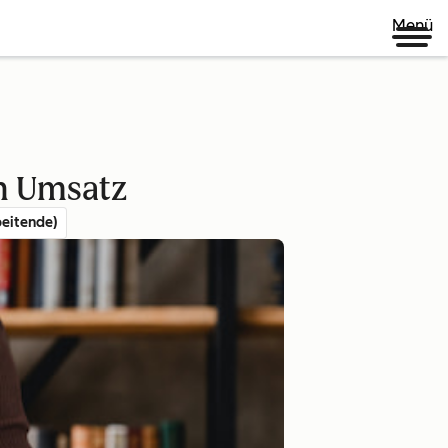
Menü
en Umsatz
eitende)