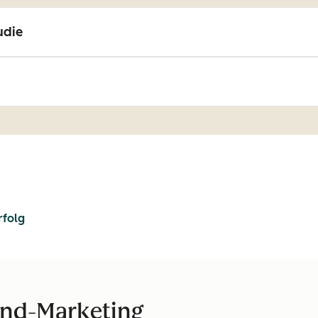
udie
rfolg
und-Marketing