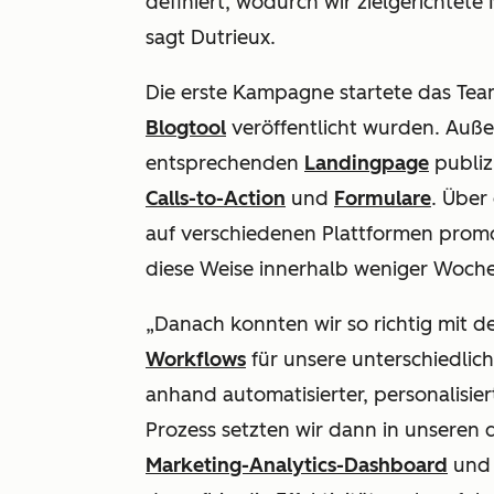
definiert, wodurch wir zielgerichte
sagt Dutrieux.
Die erste Kampagne startete das Tea
Blogtool
veröffentlicht wurden. Auße
entsprechenden
Landingpage
publiz
Calls-to-Action
und
Formulare
. Über
auf verschiedenen Plattformen promo
diese Weise innerhalb weniger Wochen
„Danach konnten wir so richtig mit d
Workflows
für unsere unterschiedlic
anhand automatisierter, personalisier
Prozess setzten wir dann in unseren
Marketing-Analytics-Dashboard
und