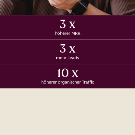
3 x
höherer MRR
3 x
mehr Leads
10 x
höherer organischer Traffic