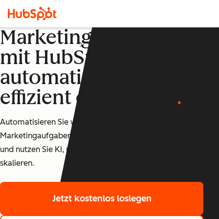
Marketingkampagnen
Marketing Hub
mit HubSpot und KI
automatisieren und
effizient optimieren
Automatisieren Sie wiederkehrende
Marketingaufgaben, erstellen Sie Kampagnen schneller
und nutzen Sie KI, um Ihr Marketing effizient zu
skalieren.
Jetzt kostenlos loslegen