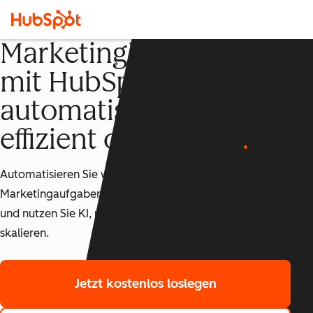
Marketingkampagnen
Marketing Hub
mit HubSpot und KI
automatisieren und
effizient optimieren
Automatisieren Sie wiederkehrende
Marketingaufgaben, erstellen Sie Kampagnen schneller
und nutzen Sie KI, um Ihr Marketing effizient zu
skalieren.
Jetzt kostenlos loslegen