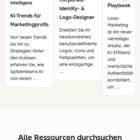
Intelligenz
Playbook
Identity- &
KI-Trends für
Logo-Designer
Loop-
Marketingprofis
Marketing
Erstellen Sie im
ist ein neuer
Handumdrehen
Von neuen Trends
vierteiliger
benutzerdefinierte
bis hin zu
Ansatz, der
Logos, Icons und
Strategien hinter
KI-Effizienz
Farbpaletten, um
den Kulissen
und
eine einzigartige
erfahren Sie, wie
menschliche
...
Spitzenteams KI
Authentizität
von einem ...
kombiniert,
um ...
Alle Ressourcen durchsuchen