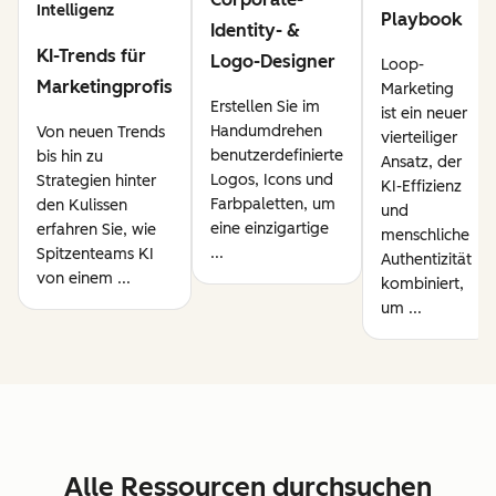
Intelligenz
Playbook
Identity- &
KI-Trends für
Logo-Designer
Loop-
Marketingprofis
Marketing
Erstellen Sie im
ist ein neuer
Handumdrehen
Von neuen Trends
vierteiliger
benutzerdefinierte
bis hin zu
Ansatz, der
Logos, Icons und
Strategien hinter
KI-Effizienz
Farbpaletten, um
den Kulissen
und
eine einzigartige
erfahren Sie, wie
menschliche
...
Spitzenteams KI
Authentizität
von einem ...
kombiniert,
um ...
Alle Ressourcen durchsuchen