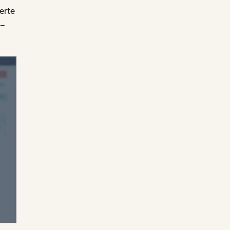
erte
 –