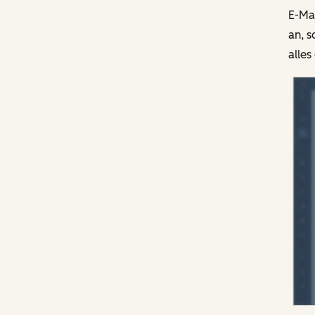
E-Mai
an, s
alles