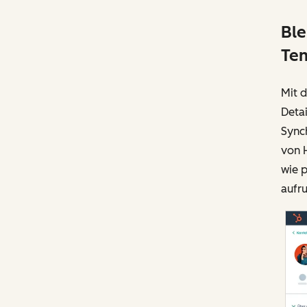
Ble
Tem
Mit 
Detai
Synch
von H
wie 
aufr