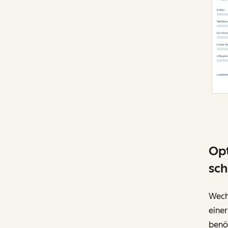
Opt
sch
Wech
einer
benö