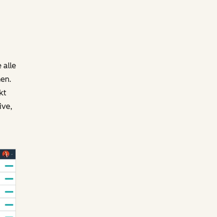
alle
hen.
kt
ive,