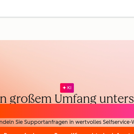
KI
 in großem Umfang unters
Wissensdatenbank-Agen
deln Sie Supportanfragen in wertvolles Selfservice-