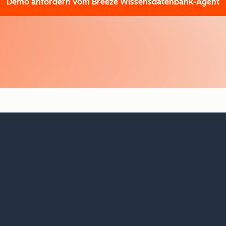
Demo anfordern
vom Breeze Wissensdatenbank-Agent