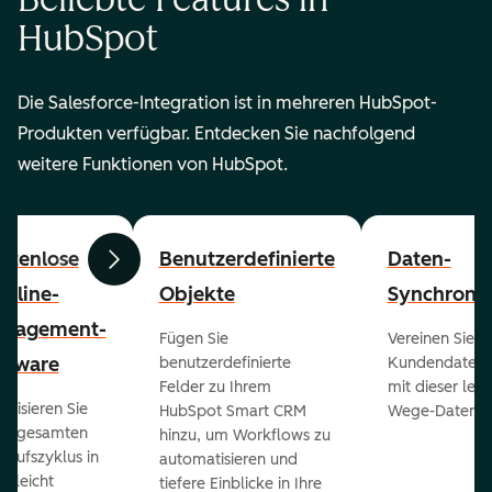
HubSpot
Die Salesforce-Integration ist in mehreren HubSpot-
Produkten verfügbar. Entdecken Sie nachfolgend
weitere Funktionen von HubSpot.
stenlose
Benutzerdefinierte
Daten-
Zurück
Weiter
peline-
Objekte
Synchronis
nagement-
Fügen Sie
Vereinen Sie al
ftware
benutzerdefinierte
Kundendaten a
Felder zu Ihrem
mit dieser lei
ualisieren Sie
HubSpot Smart CRM
Wege-Daten-Sy
en gesamten
hinzu, um Workflows zu
kaufszyklus in
automatisieren und
er leicht
tiefere Einblicke in Ihre