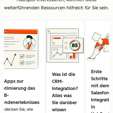
weiterführenden Ressourcen hilfreich für Sie sein.
Erste
Was ist die
Schritte
17 Apps zur
CRM-
mit dem
Optimierung des
Integration?
Salesforce
B2B-
Alles was
Integratio
Kundenerlebnisses
Sie darüber
in
Entdecken Sie, wie
wissen