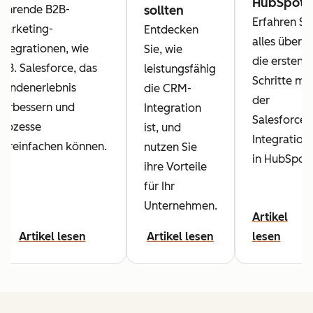
HubSpot
führende B2B-
sollten
Erfahren Si
Marketing-
Entdecken
alles über
Integrationen, wie
Sie, wie
die ersten
z. B. Salesforce, das
leistungsfähig
Schritte mit
Kundenerlebnis
die CRM-
der
verbessern und
Integration
Salesforce-
Prozesse
ist, und
Integration
vereinfachen können.
nutzen Sie
in HubSpot.
ihre Vorteile
für Ihr
Unternehmen.
Artikel
Artikel lesen
Artikel lesen
lesen