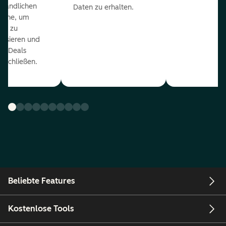
ständlichen
Daten zu erhalten.
eline, um
ds zu
orisieren und
r Deals
uschließen.
Beliebte Features
Kostenlose Tools