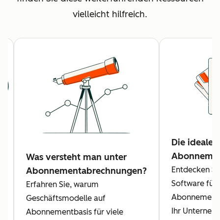
vielleicht hilfreich.
Die ideale 
Abonnemen
Was versteht man unter
e
Entdecken Sie
Abonnementabrechnungen?
Software für
Erfahren Sie, warum
Abonnementa
Geschäftsmodelle auf
Ihr Unterneh
Abonnementbasis für viele