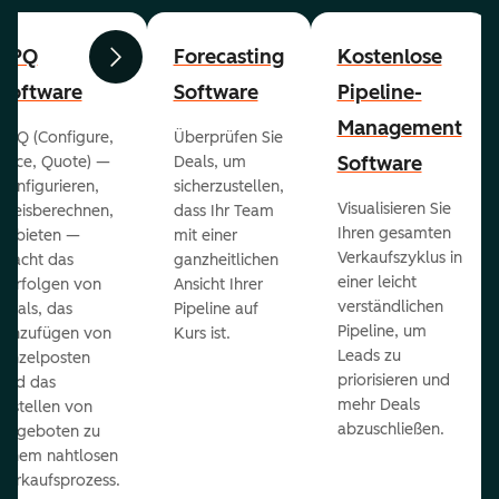
CPQ
Forecasting
Kostenlose
Zurück
Weiter
Software
Software
Pipeline-
Management
CPQ (Configure,
Überprüfen Sie
Software
Price, Quote) —
Deals, um
konfigurieren,
sicherzustellen,
Visualisieren Sie
preisberechnen,
dass Ihr Team
Ihren gesamten
anbieten —
mit einer
Verkaufszyklus in
macht das
ganzheitlichen
einer leicht
Verfolgen von
Ansicht Ihrer
verständlichen
Deals, das
Pipeline auf
Pipeline, um
Hinzufügen von
Kurs ist.
Leads zu
Einzelposten
priorisieren und
und das
mehr Deals
Erstellen von
abzuschließen.
Angeboten zu
einem nahtlosen
Verkaufsprozess.