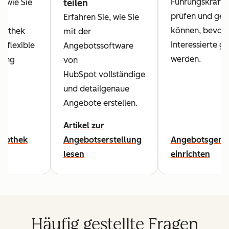
Führungskräft
, wie Sie
teilen
prüfen und ge
Erfahren Sie, wie Sie
können, bevor 
liothek
mit der
Interessierte g
d flexible
Angebotssoftware
werden.
tung
von
.
HubSpot vollständige
und detailgenaue
Angebote erstellen.
Artikel zur
liothek
Angebotserstellung
Angebotsgene
lesen
einrichten
Häufig gestellte Fragen