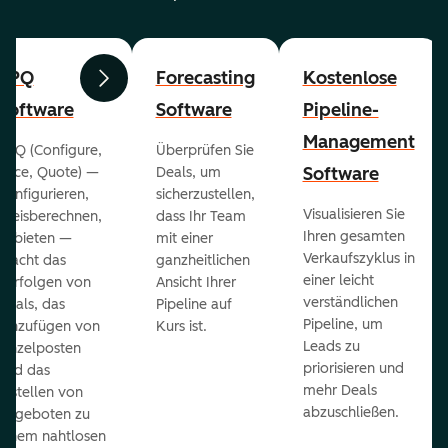
CPQ
Forecasting
Kostenlose
Zurück
Weiter
Software
Software
Pipeline-
Management
CPQ (Configure,
Überprüfen Sie
Software
Price, Quote) —
Deals, um
konfigurieren,
sicherzustellen,
Visualisieren Sie
preisberechnen,
dass Ihr Team
Ihren gesamten
anbieten —
mit einer
Verkaufszyklus in
macht das
ganzheitlichen
einer leicht
Verfolgen von
Ansicht Ihrer
verständlichen
Deals, das
Pipeline auf
Pipeline, um
Hinzufügen von
Kurs ist.
Leads zu
Einzelposten
priorisieren und
und das
mehr Deals
Erstellen von
abzuschließen.
Angeboten zu
einem nahtlosen