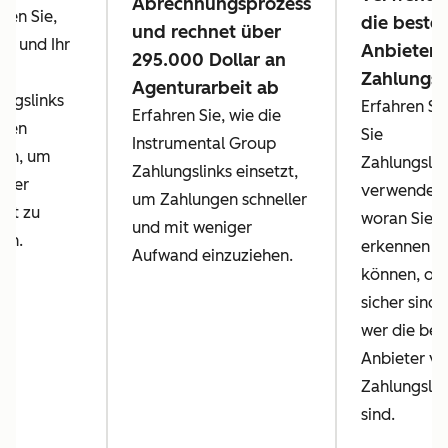
Abrechnungsprozess
ren Sie,
die beste
und rechnet über
ie und Ihr
Anbieter 
295.000 Dollar an
m
Zahlungsl
Agenturarbeit ab
ungslinks
Erfahren Sie
Erfahren Sie, wie die
llen
Sie
Instrumental Group
en, um
Zahlungslin
Zahlungslinks einsetzt,
eller
verwenden,
um Zahlungen schneller
hlt zu
woran Sie
und mit weniger
en.
erkennen
Aufwand einzuziehen.
können, ob 
sicher sind,
wer die bes
Anbieter v
Zahlungslin
sind.