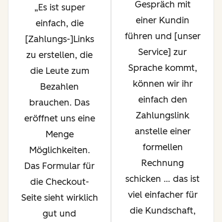
Gespräch mit
Es ist super
einer Kundin
einfach, die
führen und [unser
[Zahlungs-]Links
Service] zur
zu erstellen, die
Sprache kommt,
die Leute zum
können wir ihr
Bezahlen
einfach den
brauchen. Das
Zahlungslink
eröffnet uns eine
anstelle einer
Menge
formellen
Möglichkeiten.
Rechnung
Das Formular für
schicken … das ist
die Checkout-
viel einfacher für
Seite sieht wirklich
die Kundschaft,
gut und