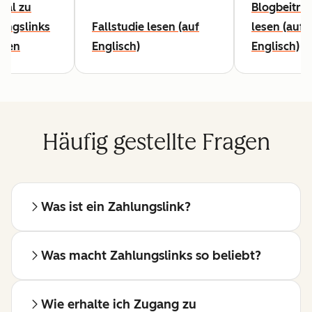
rial zu
Blogbeitra
ungslinks
Fallstudie lesen (auf
lesen (auf
ehen
Englisch)
Englisch)
Häufig gestellte Fragen
Was ist ein Zahlungslink?
Was macht Zahlungslinks so beliebt?
Wie erhalte ich Zugang zu