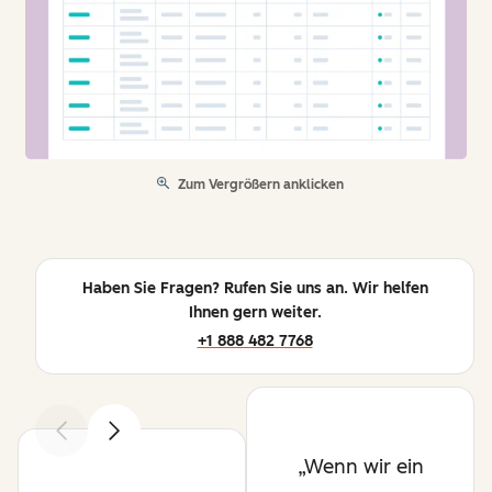
Zum Vergrößern anklicken
Haben Sie Fragen? Rufen Sie uns an. Wir helfen
Ihnen gern weiter.
+1 888 482 7768
Zurück
Weiter
Wenn wir ein