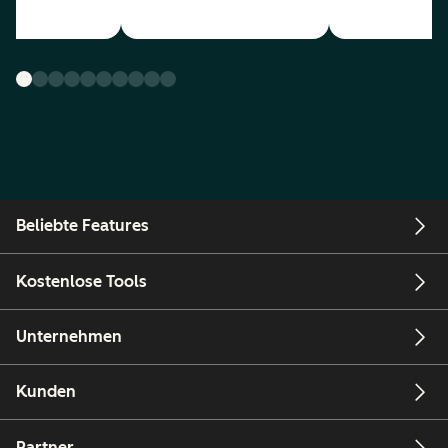
Beliebte Features
Kostenlose Tools
Unternehmen
Kunden
Partner