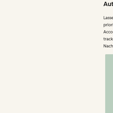
Aut
Lass
prior
Accou
trac
Nach