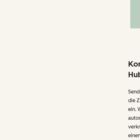
Kom
Hub
Send
die Z
ein.
autom
verk
einen