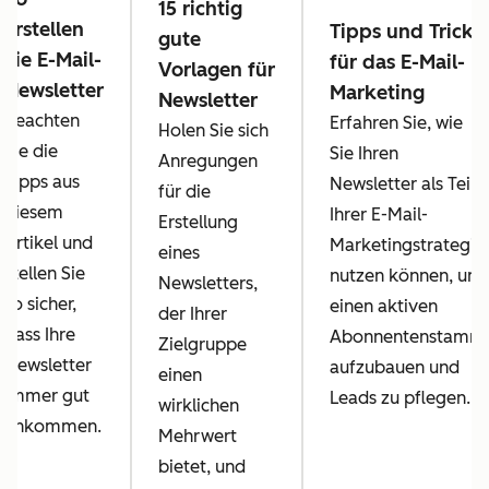
15 richtig
erstellen
Tipps und Tricks
gute
Sie E-Mail-
für das E-Mail-
Vorlagen für
Newsletter
Marketing
Newsletter
Beachten
Erfahren Sie, wie
Holen Sie sich
Sie die
Sie Ihren
Anregungen
Tipps aus
Newsletter als Teil
für die
diesem
Ihrer E-Mail-
Erstellung
Artikel und
Marketingstrategie
eines
stellen Sie
nutzen können, um
Newsletters,
so sicher,
einen aktiven
der Ihrer
dass Ihre
Abonnentenstamm
Zielgruppe
Newsletter
aufzubauen und
einen
immer gut
Leads zu pflegen.
wirklichen
ankommen.
Mehrwert
bietet, und