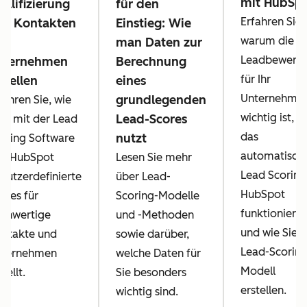
mit HubSp
alifizierung
für den
Erfahren Sie,
on Kontakten
Einstieg: Wie
warum die
nd
man Daten zur
Leadbewert
nternehmen
Berechnung
für Ihr
stellen
eines
Unternehme
grundlegenden
fahren Sie, wie
wichtig ist, w
Lead-Scores
n mit der Lead
das
nutzt
oring Software
automatisch
n HubSpot
Lesen Sie mehr
Lead Scoring
nutzerdefinierte
über Lead-
HubSpot
ores für
Scoring-Modelle
funktioniert
chwertige
und -Methoden
und wie Sie e
ntakte und
sowie darüber,
Lead-Scoring
ternehmen
welche Daten für
Modell
tellt.
Sie besonders
erstellen.
wichtig sind.