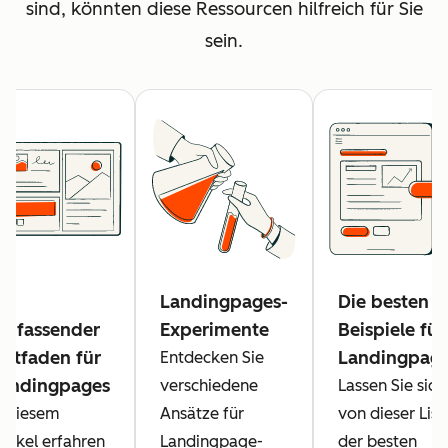
sind, könnten diese Ressourcen hilfreich für Sie
sein.
in
Landingpages-
Die besten
mfassender
Experimente
Beispiele für
eitfaden für
Landingpag
Entdecken Sie
andingpages
verschiedene
Lassen Sie sich
n diesem
Ansätze für
von dieser List
rtikel erfahren
Landingpage-
der besten