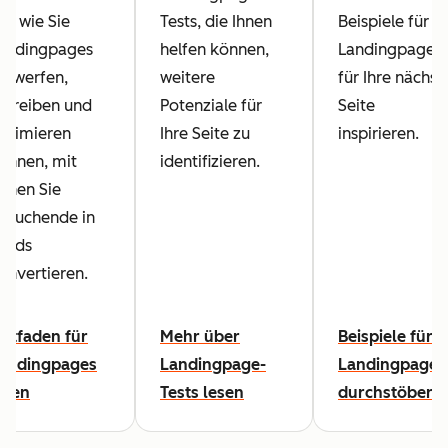
ie, wie Sie
Tests, die Ihnen
Beispiele für
andingpages
helfen können,
Landingpages
ntwerfen,
weitere
für Ihre nächst
chreiben und
Potenziale für
Seite
ptimieren
Ihre Seite zu
inspirieren.
önnen, mit
identifizieren.
enen Sie
esuchende in
eads
onvertieren.
eitfaden für
Mehr über
Beispiele für
andingpages
Landingpage-
Landingpages
esen
Tests lesen
durchstöbern