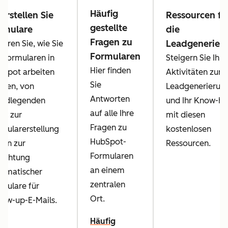
Häufig
 erstellen Sie
Ressourcen fü
gestellte
rmulare
die
Fragen zu
Leadgenerier
ahren Sie, wie Sie
Formularen
 Formularen in
Steigern Sie Ihre
Hier finden
bSpot arbeiten
Aktivitäten zur
Sie
nnen, von
Leadgenerierun
Antworten
undlegenden
und Ihr Know-h
auf alle Ihre
ps zur
mit diesen
Fragen zu
mularerstellung
kostenlosen
HubSpot-
 hin zur
Ressourcen.
Formularen
richtung
an einem
tomatischer
zentralen
mulare für
Ort.
low-up-E-Mails.
Häufig