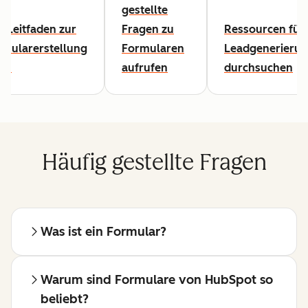
gestellte
 Leitfaden zur
Fragen zu
Ressourcen für 
rmularerstellung
Formularen
Leadgenerieru
sen
aufrufen
durchsuchen
Häufig gestellte Fragen
Was ist ein Formular?
Warum sind Formulare von HubSpot so
beliebt?