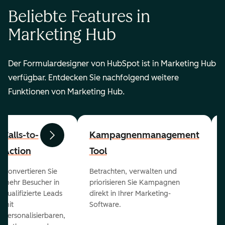
Beliebte Features in
Marketing Hub
Der Formulardesigner von HubSpot ist in Marketing Hub
verfügbar. Entdecken Sie nachfolgend weitere
Funktionen von Marketing Hub.
Calls-to-
Kampagnenmanagement
Zurück
Weiter
Action
Tool
Konvertieren Sie
Betrachten, verwalten und
mehr Besucher in
priorisieren Sie Kampagnen
qualifizierte Leads
direkt in Ihrer Marketing-
mit
Software.
personalisierbaren,