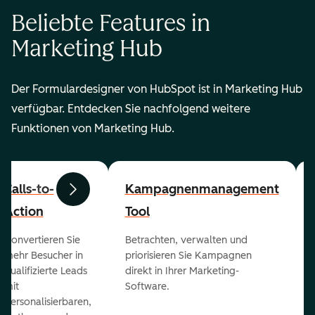
Beliebte Features in
Marketing Hub
Der Formulardesigner von HubSpot ist in Marketing Hub
verfügbar. Entdecken Sie nachfolgend weitere
Funktionen von Marketing Hub.
Calls-to-
Kampagnenmanagement
Zurück
Weiter
Action
Tool
Konvertieren Sie
Betrachten, verwalten und
mehr Besucher in
priorisieren Sie Kampagnen
qualifizierte Leads
direkt in Ihrer Marketing-
mit
Software.
personalisierbaren,