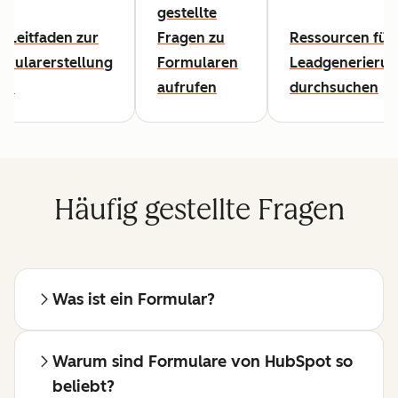
gestellte
 Leitfaden zur
Fragen zu
Ressourcen für 
rmularerstellung
Formularen
Leadgenerieru
sen
aufrufen
durchsuchen
Häufig gestellte Fragen
Was ist ein Formular?
Warum sind Formulare von HubSpot so
beliebt?