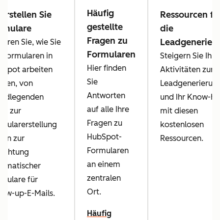
Häufig
 erstellen Sie
Ressourcen fü
gestellte
rmulare
die
Fragen zu
Leadgenerier
ahren Sie, wie Sie
Formularen
 Formularen in
Steigern Sie Ihre
Hier finden
bSpot arbeiten
Aktivitäten zur
Sie
nnen, von
Leadgenerierun
Antworten
undlegenden
und Ihr Know-h
auf alle Ihre
ps zur
mit diesen
Fragen zu
mularerstellung
kostenlosen
HubSpot-
 hin zur
Ressourcen.
Formularen
richtung
an einem
tomatischer
zentralen
mulare für
Ort.
low-up-E-Mails.
Häufig