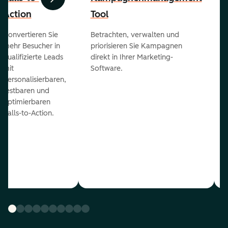
Zurück
Weiter
Action
Tool
Konvertieren Sie
Betrachten, verwalten und
mehr Besucher in
priorisieren Sie Kampagnen
qualifizierte Leads
direkt in Ihrer Marketing-
mit
Software.
personalisierbaren,
testbaren und
optimierbaren
Calls-to-Action.