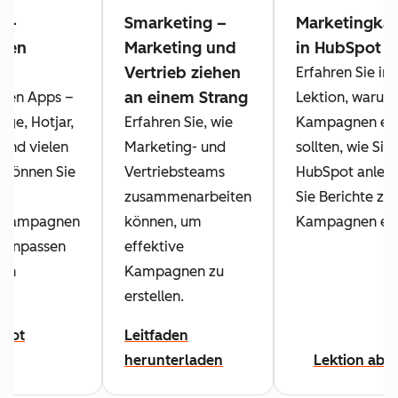
ng-
Smarketing –
Marketingk
nen
Marketing und
in HubSpot er
Vertrieb ziehen
en
Erfahren Sie in 
an einem Strang
ten Apps –
Lektion, warum
age, Hotjar,
Erfahren Sie, wie
Kampagnen ent
 und vielen
Marketing- und
sollten, wie Sie 
 können Sie
Vertriebsteams
HubSpot anleg
zusammenarbeiten
Sie Berichte zu 
gkampagnen
können, um
Kampagnen erst
l anpassen
effektive
rch
Kampagnen zu
n.
erstellen.
bot
Leitfaden
herunterladen
Lektion abso