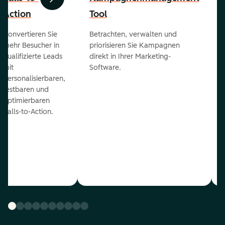
Zurück
Weiter
Action
Tool
Konvertieren Sie
Betrachten, verwalten und
mehr Besucher in
priorisieren Sie Kampagnen
qualifizierte Leads
direkt in Ihrer Marketing-
mit
Software.
personalisierbaren,
testbaren und
optimierbaren
Calls-to-Action.