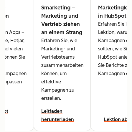
ng-
Smarketing –
Marketingk
nen
Marketing und
in HubSpot er
Vertrieb ziehen
en
Erfahren Sie in 
an einem Strang
ten Apps –
Lektion, warum
age, Hotjar,
Erfahren Sie, wie
Kampagnen ent
 und vielen
Marketing- und
sollten, wie Sie 
 können Sie
Vertriebsteams
HubSpot anleg
zusammenarbeiten
Sie Berichte zu 
gkampagnen
können, um
Kampagnen erst
l anpassen
effektive
rch
Kampagnen zu
n.
erstellen.
bot
Leitfaden
herunterladen
Lektion abso