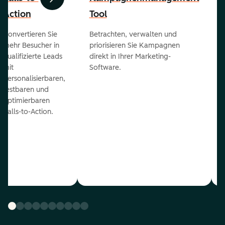
Zurück
Weiter
Action
Tool
Konvertieren Sie
Betrachten, verwalten und
mehr Besucher in
priorisieren Sie Kampagnen
qualifizierte Leads
direkt in Ihrer Marketing-
mit
Software.
personalisierbaren,
testbaren und
optimierbaren
Calls-to-Action.