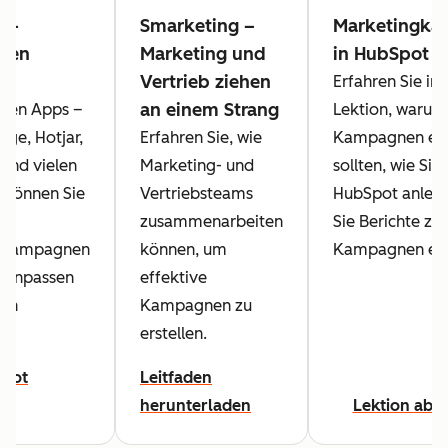
ng-
Smarketing –
Marketingk
nen
Marketing und
in HubSpot er
Vertrieb ziehen
en
Erfahren Sie in 
an einem Strang
ten Apps –
Lektion, warum
age, Hotjar,
Erfahren Sie, wie
Kampagnen ent
 und vielen
Marketing- und
sollten, wie Sie 
 können Sie
Vertriebsteams
HubSpot anleg
zusammenarbeiten
Sie Berichte zu 
gkampagnen
können, um
Kampagnen erst
l anpassen
effektive
rch
Kampagnen zu
n.
erstellen.
bot
Leitfaden
herunterladen
Lektion abso