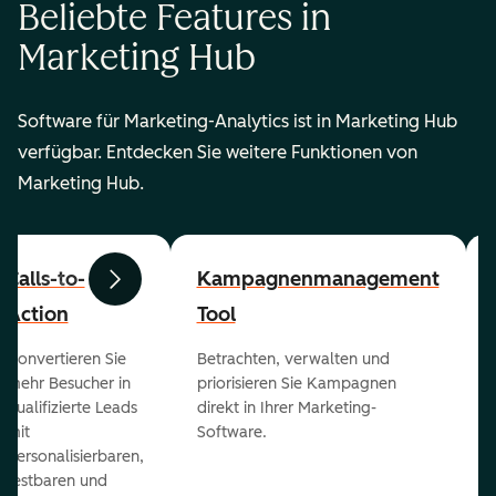
Beliebte Features in
Marketing Hub
Software für Marketing-Analytics ist in Marketing Hub
verfügbar. Entdecken Sie weitere Funktionen von
Marketing Hub.
Calls-to-
Kampagnenmanagement
Zurück
Weiter
Action
Tool
Konvertieren Sie
Betrachten, verwalten und
mehr Besucher in
priorisieren Sie Kampagnen
qualifizierte Leads
direkt in Ihrer Marketing-
mit
Software.
personalisierbaren,
testbaren und