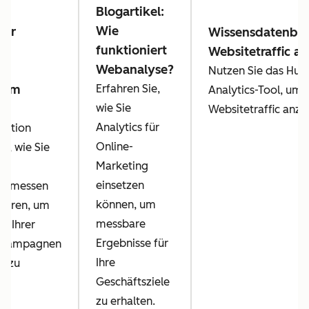
Blogartikel:
Wie
der
Wissensdatenban
funktioniert
Websitetraffic an
Webanalyse?
y:
Nutzen Sie das Hub
s im
Erfahren Sie,
Analytics-Tool, um
ng
wie Sie
Websitetraffic anzu
Analytics für
Lektion
Online-
ie, wie Sie
Marketing
einsetzen
en messen
können, um
sieren, um
messbare
nz Ihrer
Ergebnisse für
gkampagnen
Ihre
n zu
Geschäftsziele
zu erhalten.