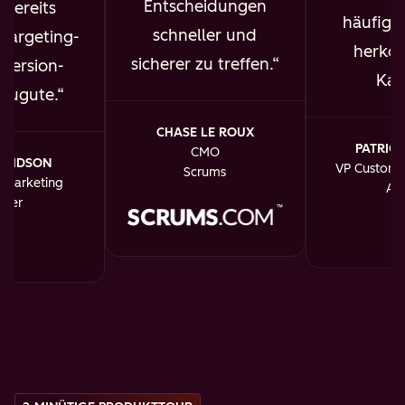
Entscheidungen
bereits
häufiger
schneller und
targeting-
herkö
sicherer zu treffen.
version-
Kan
 zugute.
CHASE LE ROUX
PATRICK
CMO
AVIDSON
VP Custome
Scrums
f Marketing
An
dler