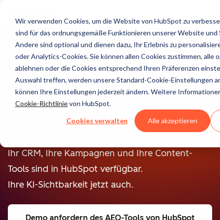
Wir verwenden Cookies, um die Website von HubSpot zu verbesser
sind für das ordnungsgemäße Funktionieren unserer Website und Se
Andere sind optional und dienen dazu, Ihr Erlebnis zu personalisier
oder Analytics-Cookies. Sie können allen Cookies zustimmen, alle 
Beta-Version
ablehnen oder die Cookies entsprechend Ihren Präferenzen einste
Auswahl treffen, werden unsere Standard-Cookie-Einstellungen a
Das einzige AEO-Tool,
können Ihre Einstellungen jederzeit ändern. Weitere Informationen 
das auf Ihren
Cookie-Richtlinie
von HubSpot.
Cookies verwalten
Alle akzeptieren
Kundendaten basiert.
Ihr CRM, Ihre Kampagnen und Ihre Content-
Tools sind in HubSpot verfügbar.
Ihre KI-Sichtbarkeit jetzt auch.
Demo anfordern
des AEO-Tools von HubSpot