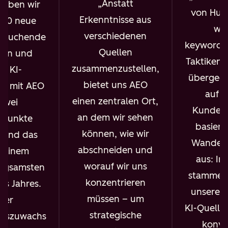
Anstatt
aben wir
von Hub
Erkenntnisse aus
000 neue
wir
verschiedenen
esuchende
keywordg
Quellen
en und
Taktiken 
zusammenzustellen,
e KI-
übergega
bietet uns AEO
it mit AEO
auf 
einen zentralen Ort,
zwei
Kunden
an dem wir sehen
tpunkte
basiere
können, wie wir
 und das
Wandel z
abschneiden und
n einem
aus: In
worauf wir uns
angsamsten
stammen 
konzentrieren
s Jahres.
unserer 
müssen – um
ser
KI-Quelle
strategische
itszuwachs
konve